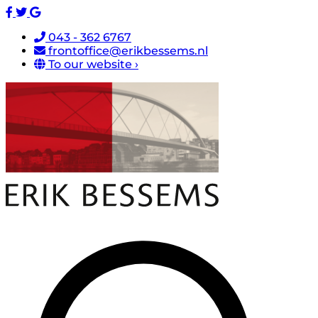
043 - 362 6767
frontoffice@erikbessems.nl
To our website ›