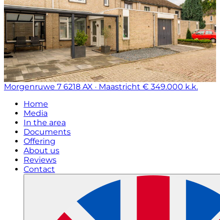
Morgenruwe 7
6218 AX · Maastricht
€ 349.000 k.k.
Home
Media
In the area
Documents
Offering
About us
Reviews
Contact