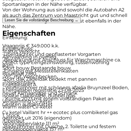
Sportanlagen in der Nähe verfügbar.
Von der Wohnung aus sind sowohl die Autobahn A2
als auch das Zentrum von Maastricht gut und schnell
Lesen Sie die vollständige Beschreibung →
erreichbar, die belgische Grenze ist ebenfalls in der
Nähe.
Eigenschaften
Einteilung:
Vraagprijs
€ 349.000 k.k.
Erdgeschoss:
Status
Verkocht
-überdachter und gepflasterter Vorgarten
Aanvaarding
In overleg
-Bepackung mit Anschluss für Waschmaschine ca.
Object type
Eengezinswoning, tussenwoning
8qm
Soort bouw
Bestaande bouw
-Eingang mit Messstellenkasten
Bouwjaar
1980
-WC mit Waschbecken
Soort dak
Zadeldak bedekt met pannen
-Treppenhaus
Energielabel
A
- Wohnzimmer mit schönem afzelia Bruynzeel Boden,
Energielabel registratie
23-08-2025
neuer Klimaanlage und Schrank
Isolatie
Dakisolatie, dubbel glas
- Küche 2023 mit einem vollständigen Paket an
Verwarming
Cv-ketel
Geräten ausgestattet
Warm water
Cv-ketel
Cv ketel
Vaillant hr ++ ecotec plus combiketel gas
1. Stock
gestookt uit 2016 (eigendom)
-Überlauf
Woonoppervlakte
111 m²
-Badezimmer mit Dusche, 2. Toilette und festem
Perceeloppervlakte
157 m²