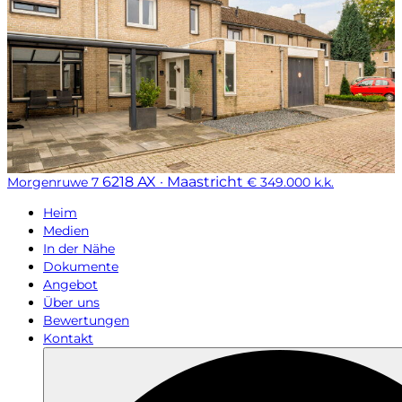
6218 AX · Maastricht
Morgenruwe 7
€ 349.000 k.k.
Heim
Medien
In der Nähe
Dokumente
Angebot
Über uns
Bewertungen
Kontakt