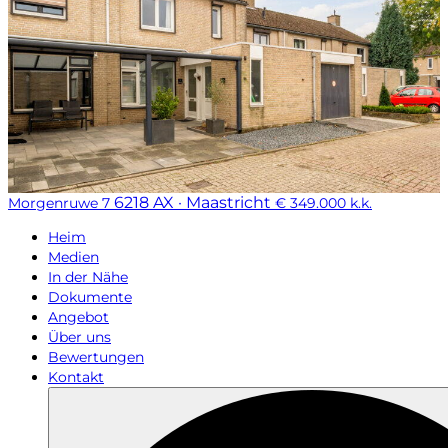
6218 AX · Maastricht
Morgenruwe 7
€ 349.000 k.k.
Heim
Medien
In der Nähe
Dokumente
Angebot
Über uns
Bewertungen
Kontakt